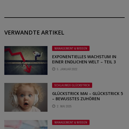
VERWANDTE ARTIKEL
MANAGEMENT & WISSEN
EXPONENTIELLES WACHSTUM IN
EINER ENDLICHEN WELT – TEIL 3
BARGELDVERBOT UND
5. JANUAR 2022
HELIKOPTERGELD
SCHLAUMEX GLÜCKSTRICK
GLÜCKSTRICK MAI – GLÜCKSTRICK 5
– BEWUSSTES ZUHÖREN
2. MAI 2025
MANAGEMENT & WISSEN