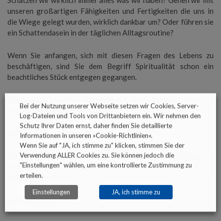
Schätzen wir wirklich immer alles was wir haben? Gehen wir mit
unseren großartigen Fähigkeiten und Fertigkeiten die uns in
die Wiege gelegt wurden, wirklich dankbar um? Oder führen sie
ein Schattendasein in der täglichen Alltagsroutine?
Wenn Sie anfangen, sich mit diesen Fragen des Lebens zu
beschäftigen, sind Sie dem Begriff Spiritualität schon ein
beachtliches Stück entgegen gegangen.
Spiritualität ist nichts Abgehobenes, nichts Fremdes. Sie ist in
Bei der Nutzung unserer Webseite setzen wir Cookies, Server-
uns, wir müssen sie nur entdecken.
Log-Dateien und Tools von Drittanbietern ein. Wir nehmen den
Schutz Ihrer Daten ernst, daher finden Sie detaillierte
Denken Sie an den Spruch Buddhas aus
Teil 1
Informationen in unseren »
Cookie-Richtlinien
«.
Wenn Sie auf "JA, ich stimme zu" klicken, stimmen Sie der
Verwendung ALLER Cookies zu. Sie können jedoch die
„Nimm Dir jeden Tag die Zeit, still zu sitzen und auf die Dinge zu
"Einstellungen" wählen, um eine kontrollierte Zustimmung zu
lauschen. Achte auf die Melodie des Lebens, welche in Dir
erteilen.
schwingt.“
Einstellungen
JA, ich stimme zu
Astrid Pursche