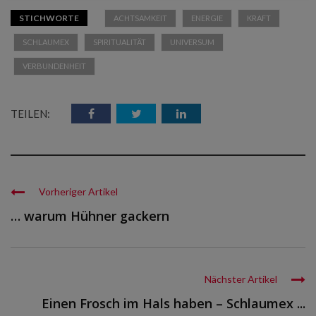
STICHWORTE
ACHTSAMKEIT
ENERGIE
KRAFT
SCHLAUMEX
SPIRITUALITÄT
UNIVERSUM
VERBUNDENHEIT
TEILEN:
Vorheriger Artikel
… warum Hühner gackern
Nächster Artikel
Einen Frosch im Hals haben – Schlaumex ...