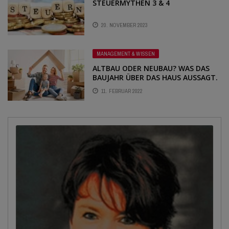
STEUERMYTHEN 3 & 4
20. NOVEMBER 2023
MANAGEMENT & WISSEN
ALTBAU ODER NEUBAU? WAS DAS
BAUJAHR ÜBER DAS HAUS AUSSAGT.
– SERIE: WELCHE
11. FEBRUAR 2022
VORÜBERLEGUNGEN SOLLTE MAN
VOR DEM KAUF TREFFEN?