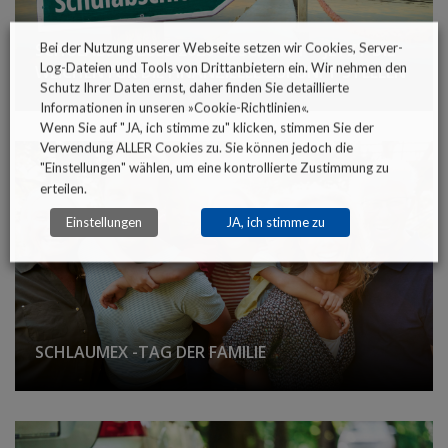
SCHULABSCHLUSS 2026 GESCHAFFT – JETZT DIE
Bei der Nutzung unserer Webseite setzen wir Cookies, Server-
Log-Dateien und Tools von Drittanbietern ein. Wir nehmen den
WEICHEN FÜR DIE FINANZIELLE ZUKUNFT STELLEN
Schutz Ihrer Daten ernst, daher finden Sie detaillierte
Informationen in unseren »
Cookie-Richtlinien
«.
Wenn Sie auf "JA, ich stimme zu" klicken, stimmen Sie der
Verwendung ALLER Cookies zu. Sie können jedoch die
"Einstellungen" wählen, um eine kontrollierte Zustimmung zu
erteilen.
Einstellungen
JA, ich stimme zu
SCHLAUMEX -TAG DER FAMILIE