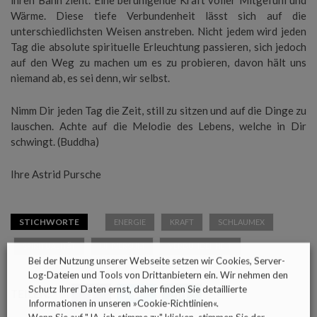
ihren Bann zieht. Eine beruhigende Kraft voller Mitgefühl und
Wärme. Diese tiefe Verbundenheit lässt sich auf die
unterschiedlichsten Weisen anstreben. Nicht jedem wird jeden
Tag die absolute spirituelle Erleuchtung passieren, sich jedoch
auf den Weg zu machen um es zu probieren, davon hält uns
niemand ab, es sei denn, wir selbst.
Nimm Dir jeden Tag die Zeit, still zu sitzen und auf die Dinge zu
lauschen. Achte auf die Melodie des Lebens, welche in Dir
schwingt. (Buddha)
Ihre Astrid Pursche
STICHWORTE
ENERGIE
KRAFT
SCHLAUMEX
SPIRITUALITÄT
UNIVERSUM
VERBUNDENHEIT
Bei der Nutzung unserer Webseite setzen wir Cookies, Server-
Log-Dateien und Tools von Drittanbietern ein. Wir nehmen den
Schutz Ihrer Daten ernst, daher finden Sie detaillierte
TEILEN:
Informationen in unseren »
Cookie-Richtlinien
«.