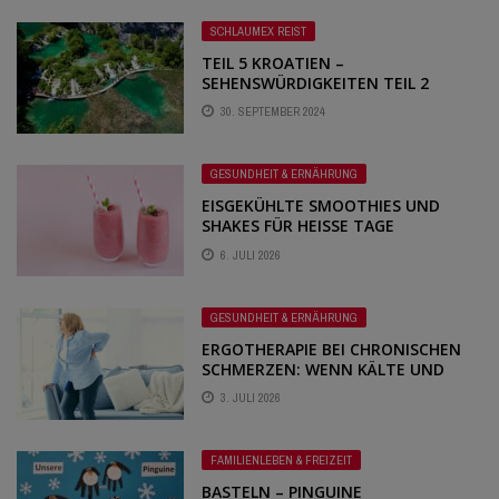
SCHLAUMEX REIST
TEIL 5 KROATIEN –
SEHENSWÜRDIGKEITEN TEIL 2
30. SEPTEMBER 2024
GESUNDHEIT & ERNÄHRUNG
EISGEKÜHLTE SMOOTHIES UND
SHAKES FÜR HEISSE TAGE
6. JULI 2026
GESUNDHEIT & ERNÄHRUNG
ERGOTHERAPIE BEI CHRONISCHEN
SCHMERZEN: WENN KÄLTE UND
BEWEGUNG GEMEINSAM HELFEN
3. JULI 2026
FAMILIENLEBEN & FREIZEIT
BASTELN – PINGUINE