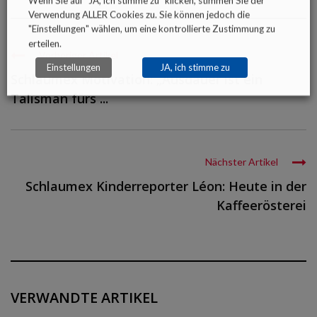
Wenn Sie auf "JA, ich stimme zu" klicken, stimmen Sie der
Verwendung ALLER Cookies zu. Sie können jedoch die
"Einstellungen" wählen, um eine kontrollierte Zustimmung zu
erteilen.
Vorheriger Artikel
Einstellungen
JA, ich stimme zu
Schlaumex Motivation: „Ausdauer ist ein
Talisman fürs ...
Nächster Artikel
Schlaumex Kinderreporter Léon: Heute in der
Kaffeerösterei
VERWANDTE ARTIKEL