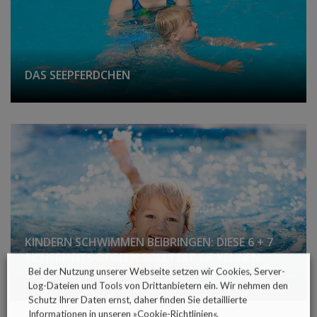
DAS SEEPFERDCHEN
KINDERN SCHWIMMEN BEIBRINGEN: DIESE 6 + 7
SICHERHEITS-REGELN SOLLTEST SIE KENNEN
SOLLTEN!
Bei der Nutzung unserer Webseite setzen wir Cookies, Server-
Log-Dateien und Tools von Drittanbietern ein. Wir nehmen den
Schutz Ihrer Daten ernst, daher finden Sie detaillierte
Informationen in unseren »
Cookie-Richtlinien
«.