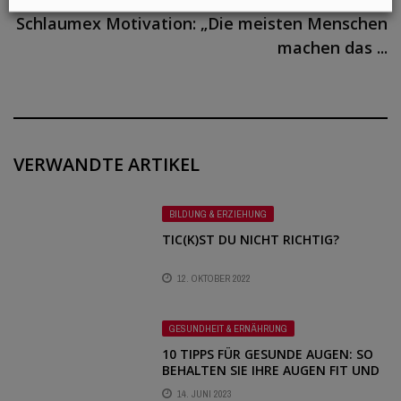
Schlaumex Motivation: „Die meisten Menschen
machen das ...
VERWANDTE ARTIKEL
BILDUNG & ERZIEHUNG
TIC(K)ST DU NICHT RICHTIG?
12. OKTOBER 2022
GESUNDHEIT & ERNÄHRUNG
10 TIPPS FÜR GESUNDE AUGEN: SO
BEHALTEN SIE IHRE AUGEN FIT UND
GESUND – TEIL 2
14. JUNI 2023