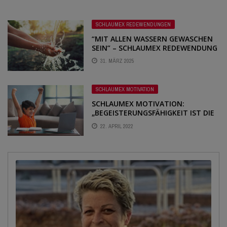
SCHLAUMEX REDEWENDUNGEN
“MIT ALLEN WASSERN GEWASCHEN
SEIN” – SCHLAUMEX REDEWENDUNG
31. MÄRZ 2025
SCHLAUMEX MOTIVATION
SCHLAUMEX MOTIVATION:
„BEGEISTERUNGSFÄHIGKEIT IST DIE
BESTBEZAHLTE EIGENSCHAFT DER
22. APRIL 2022
WELT“ – IMMANUEL KANT