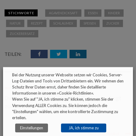
STICHWORTE
AGAVENDICKSAFT
ESSEN
KINDER
NATUR
REZEPT
SCHLAUMEX
SPEISEN
ZUCKER
ZUCKERERSATZ
TEILEN:
Bei der Nutzung unserer Webseite setzen wir Cookies, Server-
Log-Dateien und Tools von Drittanbietern ein. Wir nehmen den
Schutz Ihrer Daten ernst, daher finden Sie detaillierte
Vorheriger Artikel
Informationen in unseren »
Cookie-Richtlinien
«.
Dieses Zubehör benötigt Ihr Kind unbedingt
Wenn Sie auf "JA, ich stimme zu" klicken, stimmen Sie der
zum ...
Verwendung ALLER Cookies zu. Sie können jedoch die
"Einstellungen" wählen, um eine kontrollierte Zustimmung zu
erteilen.
Einstellungen
JA, ich stimme zu
Nächster Artikel