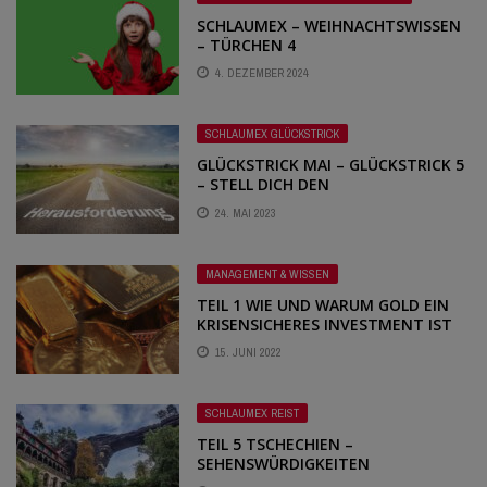
SCHLAUMEX – WEIHNACHTSWISSEN
– TÜRCHEN 4
4. DEZEMBER 2024
SCHLAUMEX GLÜCKSTRICK
GLÜCKSTRICK MAI – GLÜCKSTRICK 5
– STELL DICH DEN
HERAUSFORDERUNGEN
24. MAI 2023
MANAGEMENT & WISSEN
TEIL 1 WIE UND WARUM GOLD EIN
KRISENSICHERES INVESTMENT IST
15. JUNI 2022
SCHLAUMEX REIST
TEIL 5 TSCHECHIEN –
SEHENSWÜRDIGKEITEN