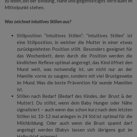
zu leben, bei der Bindung, Nähe und gegenseitiges Vertrauen im
Mittelpunkt stehen.
Was zeichnet intuitives Stillen aus?
Stillposition “Intuitives Stillen”: “Intuitives Stillen” ist
eine Stillposition, in welcher die Mutter in einer etwas
zurückgelehnten Position stillt. Besonders geeignet für
das Wochenbett, denn durch die Position werden die
kindlichen Reflexe optimal angeregt, das Kind öffnet den
Mund weit, was notwendig ist, um nicht nur an der
Mamille vorne zu saugen, sondern mit viel Brustgewebe
im Mund. Was die beste Prävention für wunde Mamillen
ist.
Stillen nach Bedarf (Bedarf des Kindes, der Brust & der
Mutter): Du stillst, wenn dein Baby Hunger oder Nähe
signalisiert – auch wenn das schon kurz nach dem letzten
Stillen ist. 10-12 mal anlegen in 24 Std ist optimal für die
Milchbildung. Oder auch wenn die Brust spannt darf
angelegt werden (Babys lassen sich übrigens gut im
Halbschlaf anlegen)