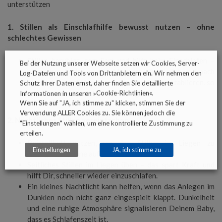
unterstützen
1. Stillen als Einschlafhilfe bewusst nutzen – ohne
schlechtes Gewissen
Stillen beruhigt, reguliert und hilft beim Einschlafen –
Bei der Nutzung unserer Webseite setzen wir Cookies, Server-
besonders in den ersten Monaten. Zusätzlich und nach
Log-Dateien und Tools von Drittanbietern ein. Wir nehmen den
und nach kannst Du weitere Einschlafhilfen etablieren, so
Schutz Ihrer Daten ernst, daher finden Sie detaillierte
hast Du mehr Flexibilität im Alltag.
Informationen in unseren »
Cookie-Richtlinien
«.
Wenn Sie auf "JA, ich stimme zu" klicken, stimmen Sie der
Verwendung ALLER Cookies zu. Sie können jedoch die
2. Nächtliches Stillen vereinfachen
"Einstellungen" wählen, um eine kontrollierte Zustimmung zu
erteilen.
Beistellbett nutzen, um das Stillen im Liegen zu
Einstellungen
JA, ich stimme zu
ermöglichen, ohne aufstehen zu müssen.
Seitliches Stillen im Liegen üben – das spart Kraft und
hilft Dir, schneller wieder einzuschlafen.
Ein kleines Nachtlicht kann helfen, wenn das Anlegen im
Dunklen noch nicht ganz eingespielt klappt. Dunkelheit
und eine ruhige Atmosphäre signalisieren Deinem Baby,
dass es Schlafenszeit ist.