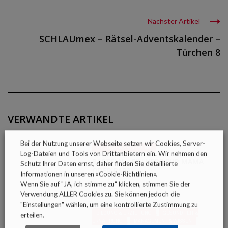
Nächster Artikel
SCHLAUmex – Rätsel-Adventskalender –
Türchen 8
VERWANDTE ARTIKEL
Bei der Nutzung unserer Webseite setzen wir Cookies, Server-
BILDUNG & ERZIEHUNG
Log-Dateien und Tools von Drittanbietern ein. Wir nehmen den
BASTELN – EIN HERZ FÜR MAMA
Schutz Ihrer Daten ernst, daher finden Sie detaillierte
ODER PAPA…
Informationen in unseren »
Cookie-Richtlinien
«.
Wenn Sie auf "JA, ich stimme zu" klicken, stimmen Sie der
5. APRIL 2024
Verwendung ALLER Cookies zu. Sie können jedoch die
"Einstellungen" wählen, um eine kontrollierte Zustimmung zu
BILDUNG & ERZIEHUNG
,
GESUNDHEIT &
erteilen.
ERNÄHRUNG
,
MANAGEMENT & WISSEN