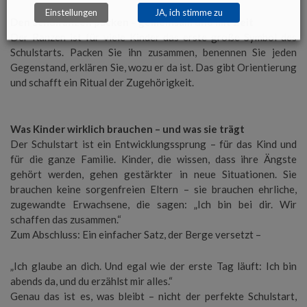
Einstellungen
JA, ich stimme zu
Den Schulranzen packen – gemeinsam und mit Zeit
Der Ranzen ist für viele Kinder das erste große Symbol des
Schulstarts. Packen Sie ihn zusammen, benennen Sie jeden
Gegenstand, erklären Sie, wozu er da ist. Das gibt Orientierung
und schafft ein Ritual der Zugehörigkeit.
Was Kinder wirklich brauchen – und was sie trägt
Der Schulstart ist ein Entwicklungssprung – für das Kind und
für die ganze Familie. Kinder, die wissen, dass ihre Ängste
gehört werden, gehen gestärkter in neue Situationen. Sie
brauchen keine sorgenfreien Eltern – sie brauchen ehrliche,
zugewandte Erwachsene, die sagen: „Ich bin bei dir. Wir
schaffen das zusammen.“
Zum Abschluss: Ein einfacher Satz, der Berge versetzt –
„Ich glaube an dich. Und egal wie der erste Tag läuft: Ich bin
abends da, und du erzählst mir alles.“
Genau das ist es, was bleibt – nicht der perfekte Schulstart,