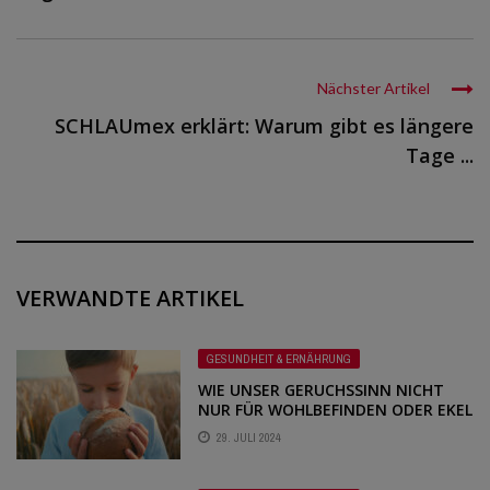
Nächster Artikel
SCHLAUmex erklärt: Warum gibt es längere
Tage ...
VERWANDTE ARTIKEL
GESUNDHEIT & ERNÄHRUNG
WIE UNSER GERUCHSSINN NICHT
NUR FÜR WOHLBEFINDEN ODER EKEL
SORGT, SONDERN AUCH UNSER
29. JULI 2024
ESSVERHALTEN BEEINFLUSST