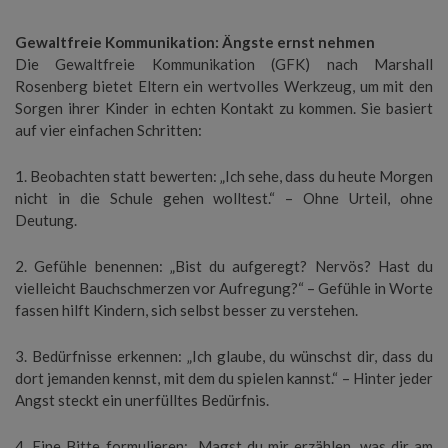
Gewaltfreie Kommunikation: Ängste ernst nehmen
Die Gewaltfreie Kommunikation (GFK) nach Marshall
Rosenberg bietet Eltern ein wertvolles Werkzeug, um mit den
Sorgen ihrer Kinder in echten Kontakt zu kommen. Sie basiert
auf vier einfachen Schritten:
1. Beobachten statt bewerten: „Ich sehe, dass du heute Morgen
nicht in die Schule gehen wolltest.“ – Ohne Urteil, ohne
Deutung.
2. Gefühle benennen: „Bist du aufgeregt? Nervös? Hast du
vielleicht Bauchschmerzen vor Aufregung?“ – Gefühle in Worte
fassen hilft Kindern, sich selbst besser zu verstehen.
3. Bedürfnisse erkennen: „Ich glaube, du wünschst dir, dass du
dort jemanden kennst, mit dem du spielen kannst.“ – Hinter jeder
Angst steckt ein unerfülltes Bedürfnis.
4. Eine Bitte formulieren: „Magst du mir erzählen, was dir am