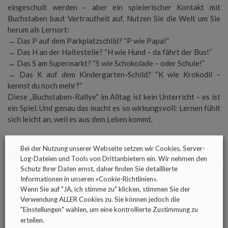
eingeschult werden – aber ein spielerischer Kontakt mit
Buchstaben baut Vertrautheit auf. Nutzen Sie die Welt um Sie
herum als Lernort:
→ Das P auf dem Parkplatzschild? “P wie Papa!”
→ Das H an der Haltestelle? “H wie Hund – da fährt der Bus!”
→ Das S am Supermarkt? “S wie Schokolade – oder Schule!”
→ Das K auf dem Kindergarten-Schild? “K wie Krokodil –
kennst du noch mehr?”
Diese „Buchstaben-Rallye“ im Alltag ist kein Unterricht – es ist
ein Spiel. Und genau das macht es so wirkungsvoll: Lernen fühlt
sich leicht an, weil es aus dem Leben kommt.
Bei der Nutzung unserer Webseite setzen wir Cookies, Server-
Die Schule vorab kennenlernen
Log-Dateien und Tools von Drittanbietern ein. Wir nehmen den
Viele Schulen bieten Schnuppertage oder Kennenlernstunden
Schutz Ihrer Daten ernst, daher finden Sie detaillierte
an – nutzen Sie diese. Fahren Sie auch außerhalb dieser Termine
Informationen in unseren »
Cookie-Richtlinien
«.
am Schulgebaeude vorbei, schauen Sie sich den Schulhof an.
Wenn Sie auf "JA, ich stimme zu" klicken, stimmen Sie der
Das Unbekannte verliert seinen Schrecken, wenn es sichtbar
Verwendung ALLER Cookies zu. Sie können jedoch die
und greifbar wird.
"Einstellungen" wählen, um eine kontrollierte Zustimmung zu
erteilen.