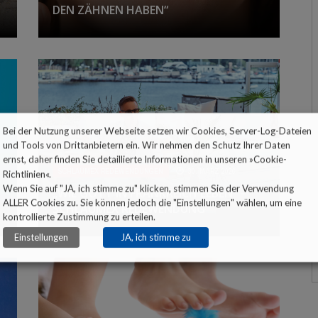
DEN ZÄHNEN HABEN“
SCHLAUMEX REDEWENDUNGEN
SCHLAUMEX EXPERTEN-TALK
SCHLAUMEX KINDERTALK
SCHLAUMEX LIEST BESTSELLER
Bei der Nutzung unserer Webseite setzen wir Cookies, Server-Log-Dateien
SCHLAUMEX MOTIVATION
und Tools von Drittanbietern ein. Wir nehmen den Schutz Ihrer Daten
ernst, daher finden Sie detaillierte Informationen in unseren »
Cookie-
SCHLAUMEX GLÜCKSTRICK
SCHLAUMEX REDEWENDUNGEN
30. MÄRZ 2026
Richtlinien
«.
Wenn Sie auf "JA, ich stimme zu" klicken, stimmen Sie der Verwendung
„WIE GOTT IN FRANKREICH LEBEN“ –
ALLER Cookies zu. Sie können jedoch die "Einstellungen" wählen, um eine
SCHLAUMEX REDEWENDUNG
kontrollierte Zustimmung zu erteilen.
Einstellungen
JA, ich stimme zu