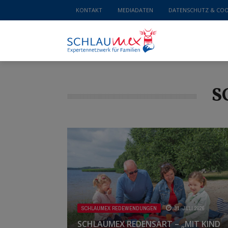
KONTAKT
MEDIADATEN
DATENSCHUTZ & COO
S
SCHLAUMEX REDEWENDUNGEN
31. JULI 2026
SCHLAUMEX REDENSART – „MIT KIND