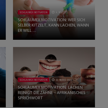
SCHLAUMEX MOTIVATION
4. MAI 2021
SCHLAUMEX MOTIVATION: WER SICH
SELBER KITZELT, KANN LACHEN, WANN
ER WILL …
SCHLAUMEX MOTIVATION
11. MÄRZ 2021
SCHLAUMEX MOTIVATION: LACHEN
REINIGT DIE ZÄHNE – AFRIKANISCHES
SPRICHWORT