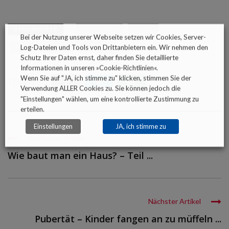
STICHWORTE
ÖSTERREICH
REISEN
Bei der Nutzung unserer Webseite setzen wir Cookies, Server-
Log-Dateien und Tools von Drittanbietern ein. Wir nehmen den
SCHLAUMEX-SERIE
WICHTIG
Schutz Ihrer Daten ernst, daher finden Sie detaillierte
Informationen in unseren »
Cookie-Richtlinien
«.
Wenn Sie auf "JA, ich stimme zu" klicken, stimmen Sie der
TEILEN:
Verwendung ALLER Cookies zu. Sie können jedoch die
"Einstellungen" wählen, um eine kontrollierte Zustimmung zu
erteilen.
Einstellungen
JA, ich stimme zu
Vorheriger Artikel
Wie baut man ein Haus? – Teil ...
Nächster Artikel
Pubertät – Kinder fangen an zu müffeln ...