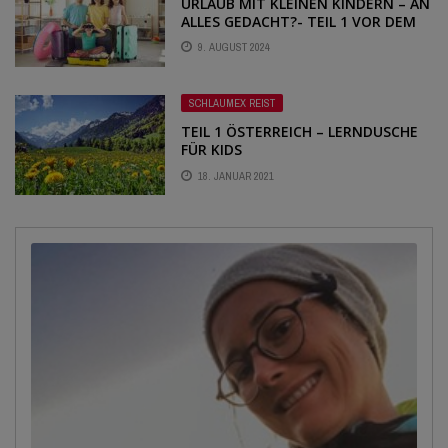
URLAUB MIT KLEINEN KINDERN – AN
ALLES GEDACHT?- TEIL 1 VOR DEM
URLAUB MIT KLEINEN KINDERN
9. AUGUST 2024
SCHLAUMEX REIST
TEIL 1 ÖSTERREICH – LERNDUSCHE
FÜR KIDS
18. JANUAR 2021