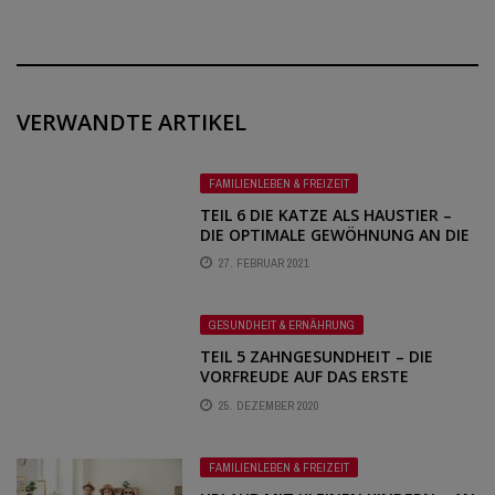
VERWANDTE ARTIKEL
FAMILIENLEBEN & FREIZEIT
TEIL 6 DIE KATZE ALS HAUSTIER –
DIE OPTIMALE GEWÖHNUNG AN DIE
TRANSPORTBOX
27. FEBRUAR 2021
GESUNDHEIT & ERNÄHRUNG
TEIL 5 ZAHNGESUNDHEIT – DIE
VORFREUDE AUF DAS ERSTE
ZÄHNCHEN
25. DEZEMBER 2020
FAMILIENLEBEN & FREIZEIT