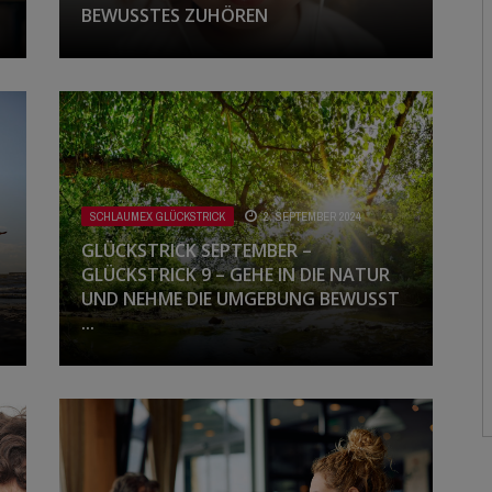
BEWUSSTES ZUHÖREN
SCHLAUMEX REDEWENDUNGEN
SCHLAUMEX EXPERTEN-TALK
SCHLAUMEX KINDERTALK
SCHLAUMEX LIEST BESTSELLER
SCHLAUMEX MOTIVATION
SCHLAUMEX GLÜCKSTRICK
2. SEPTEMBER 2024
GLÜCKSTRICK SEPTEMBER –
SCHLAUMEX GLÜCKSTRICK
GLÜCKSTRICK 9 – GEHE IN DIE NATUR
UND NEHME DIE UMGEBUNG BEWUSST
...