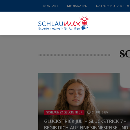
KONTAKT
MEDIADATEN
DATENSCHUTZ & COO
S
SCHLAUMEX GLÜCKSTRICK
2. JULI 2025
GLÜCKSTRICK JULI – GLÜCKSTRICK 7 –
BEGIB DICH AUF EINE SINNESREISE UND