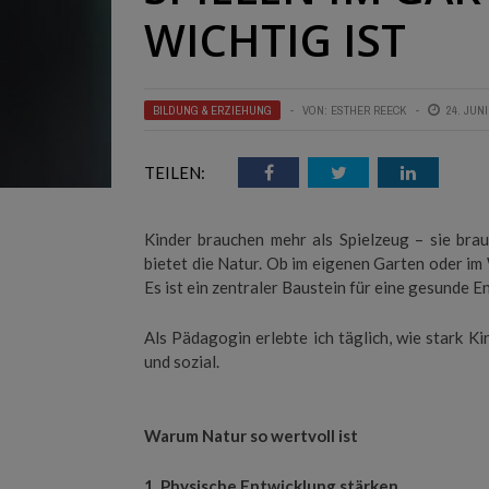
WICHTIG IST
BILDUNG & ERZIEHUNG
VON:
ESTHER REECK
24. JUNI
TEILEN:
Kinder brauchen mehr als Spielzeug – sie br
bietet die Natur. Ob im eigenen Garten oder im 
Es ist ein zentraler Baustein für eine gesunde E
Als Pädagogin erlebte ich täglich, wie stark Ki
und sozial.
Warum Natur so wertvoll ist
1. Physische Entwicklung stärken