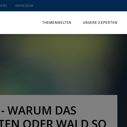
KIES
IMPRESSUM
THEMENWELTEN
UNSERE EXPERTEN
SCHLAUMEX WEIHNACHTKALENDER 2025
BILDUNG & ERZIEHUNG
FAMILIENLEBEN & FREIZEIT
GESUNDHEIT & ERNÄHRUNG
MANAGEMENT & WISSEN
SCHLAUMEX IM LAUSITZER SEENLAND
N- WARUM DAS
SCHLAUMEX ERKLÄRT
RTEN ODER WALD SO
SCHLAUMEX REIST