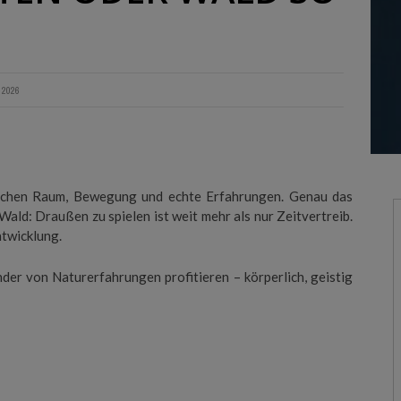
SCHLAUMEX REDEWENDUNGEN
SCHLAUMEX EXPERTEN-TALK
 2026
SCHLAUMEX KINDERTALK
SCHLAUMEX LIEST BESTSELLER
SCHLAUMEX MOTIVATION
auchen Raum, Bewegung und echte Erfahrungen. Genau das
SCHLAUMEX GLÜCKSTRICK
Wald: Draußen zu spielen ist weit mehr als nur Zeitvertreib.
ntwicklung.
nder von Naturerfahrungen profitieren – körperlich, geistig