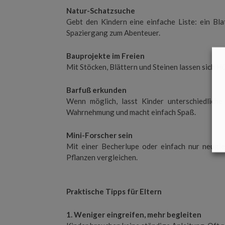
Natur-Schatzsuche
Gebt den Kindern eine einfache Liste: ein Bla
Spaziergang zum Abenteuer.
Bauprojekte im Freien
Mit Stöcken, Blättern und Steinen lassen sich 
Barfuß erkunden
Wenn möglich, lasst Kinder unterschiedliche
Wahrnehmung und macht einfach Spaß.
Mini-Forscher sein
Mit einer Becherlupe oder einfach nur neugie
Pflanzen vergleichen.
Praktische Tipps für Eltern
1. Weniger eingreifen, mehr begleiten