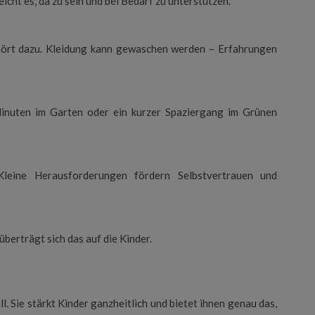
icht es, da zu sein und bei Bedarf zu unterstützen.
hört dazu. Kleidung kann gewaschen werden – Erfahrungen
inuten im Garten oder ein kurzer Spaziergang im Grünen
 Kleine Herausforderungen fördern Selbstvertrauen und
berträgt sich das auf die Kinder.
ell. Sie stärkt Kinder ganzheitlich und bietet ihnen genau das,