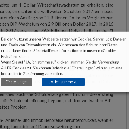
chte, um 1 Dollar Wirtschaftswachstum zu erhalten, sind
inance, erreichten die weltweiten Schulden 2017 ein neues
tet einen Anstieg von 21 Billionen Dollar im Vergleich zum
weiten BIP-Wachstum von 2,9 Billionen Dollar 2017. In 2016
In 2017 stieg es auf 79,3 Billionen Dollar. Teilt man die 21
llionen Dollar des weltweiten BIP-Wachstums, erhält man
Bei der Nutzung unserer Webseite setzen wir Cookies, Server-Log-Dateien
anstieg des weltweiten BIPs.
und Tools von Drittanbietern ein. Wir nehmen den Schutz Ihrer Daten
ernst, daher finden Sie detaillierte Informationen in unseren »
Cookie-
Dollar Schulden.
Richtlinien
«.
Wenn Sie auf "JA, ich stimme zu" klicken, stimmen Sie der Verwendung
 weltweite Schulden in Höhe von 237 Billionen Dollar enorm
ALLER Cookies zu. Sie können jedoch die "Einstellungen" wählen, um eine
urchschnittlichen Zinsen dieser Schulden sind, aber wenn wir
kontrollierte Zustimmung zu erteilen.
nen Dollar. Wie könnte sich die Welt Zinsausgaben in Höhe
hme des weltweiten BIP letztes Jahr nur 2,9 Billionen Dollar
Einstellungen
JA, ich stimme zu
en dies auch die Schuldenausgaben tun, um diese stetig
die Schuldenbedienung beginnt, mit dem weltweiten BIP-
aftes Problem.
n-, Anleihe- und Immobilienpreise herunterdrücken, wenn er
itung kann nicht auf Dauer so weiter gehen.