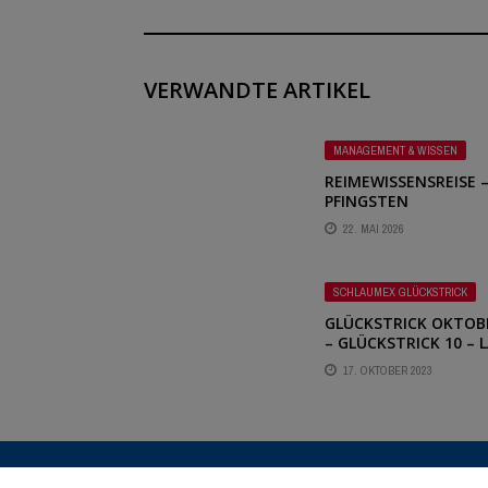
VERWANDTE ARTIKEL
MANAGEMENT & WISSEN
REIMEWISSENSREISE 
PFINGSTEN
22. MAI 2026
SCHLAUMEX GLÜCKSTRICK
GLÜCKSTRICK OKTOB
– GLÜCKSTRICK 10 – 
DEINER SPONTANITÄ
17. OKTOBER 2023
FREIEN LAUF
KONTAKT
MEDIADATEN
DATENSCHUTZ & COOKIES
IMPR