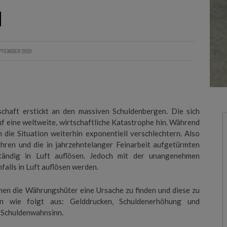
N
SCHLAUMEX REDEWENDUNGEN
SCHLAUMEX EXPERTEN-TALK
EPTEMBER 2020
SCHLAUMEX KINDERTALK
SCHLAUMEX LIEST BESTSELLER
SCHLAUMEX MOTIVATION
chaft erstickt an den massiven Schuldenbergen. Die sich
SCHLAUMEX GLÜCKSTRICK
 eine weltweite, wirtschaftliche Katastrophe hin. Während
h die Situation weiterhin exponentiell verschlechtern. Also
ehren und die in jahrzehntelanger Feinarbeit aufgetürmten
ständig in Luft auflösen. Jedoch mit der unangenehmen
alls in Luft auflösen werden.
uchen die Währungshüter eine Ursache zu finden und diese zu
n wie folgt aus: Gelddrucken, Schuldenerhöhung und
 Schuldenwahnsinn.