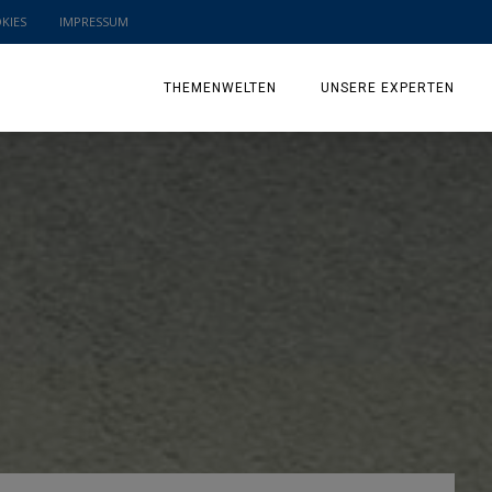
KIES
IMPRESSUM
THEMENWELTEN
UNSERE EXPERTEN
SCHLAUMEX WEIHNACHTKALENDER 2025
BILDUNG & ERZIEHUNG
FAMILIENLEBEN & FREIZEIT
GESUNDHEIT & ERNÄHRUNG
MANAGEMENT & WISSEN
SCHLAUMEX IM LAUSITZER SEENLAND
SCHLAUMEX ERKLÄRT
SCHLAUMEX REIST