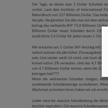
Die Tage, an denen man 1 Dollar Schulden ma
vorbei. Laut dem Institute of International F
Rekordhoch von 237 Billionen Dollar. Das bedeu
Vorjahr. Vergleichen Sie dies nun mit dem welt
betrug das weltweite BIP 75,4 Billionen Dollar. 
Billionen Dollar neuer Schulden durch 3,9 Bi
zusätzliche 5,4 Dollar für jeden neuen 1-Dollar
Wir erkaufen uns 1-Dollar BIP-Anstieg mit 5,4 
Jedoch müssen die jährlichen Zinsausgaben für
sein. Und wieder weiß ich nicht, wie hoch die d
konservative 2% vermuten, sind das 4,7 Billio
von 4,7 Billionen Dollar leisten, wenn die Zuna
betragen hat????
Wenn die weltweiten Schulden steigen, müss
zunehmende Schuldenmenge zu bedienen. Wenn 
Wachstum zu konkurrieren, haben wir ein ernsth
Leider wird der massive Schuldenberg die Aktie
letztlich implodiert. Die massive Schuldenauswe