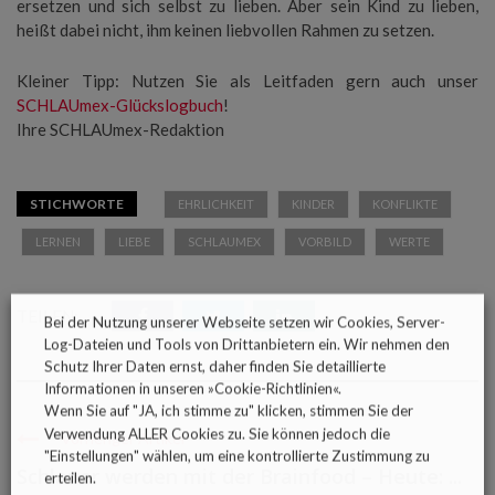
ersetzen und sich selbst zu lieben. Aber sein Kind zu lieben,
heißt dabei nicht, ihm keinen liebvollen Rahmen zu setzen.
Kleiner Tipp: Nutzen Sie als Leitfaden gern auch unser
SCHLAUmex-Glückslogbuch
!
Ihre SCHLAUmex-Redaktion
STICHWORTE
EHRLICHKEIT
KINDER
KONFLIKTE
LERNEN
LIEBE
SCHLAUMEX
VORBILD
WERTE
TEILEN:
Bei der Nutzung unserer Webseite setzen wir Cookies, Server-
Log-Dateien und Tools von Drittanbietern ein. Wir nehmen den
Schutz Ihrer Daten ernst, daher finden Sie detaillierte
Informationen in unseren »
Cookie-Richtlinien
«.
Wenn Sie auf "JA, ich stimme zu" klicken, stimmen Sie der
Verwendung ALLER Cookies zu. Sie können jedoch die
Vorheriger Artikel
"Einstellungen" wählen, um eine kontrollierte Zustimmung zu
Schlauer werden mit der Brainfood – Heute: ...
erteilen.