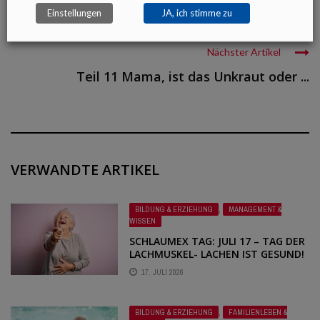
Einstellungen
JA, ich stimme zu
Nächster Artikel
Teil 11 Mama, ist das Unkraut oder ...
VERWANDTE ARTIKEL
BILDUNG & ERZIEHUNG
,
MANAGEMENT &
WISSEN
SCHLAUMEX TAG: JULI 17 – TAG DER
LACHMUSKEL- LACHEN IST GESUND!
17. JULI 2026
BILDUNG & ERZIEHUNG
,
FAMILIENLEBEN &