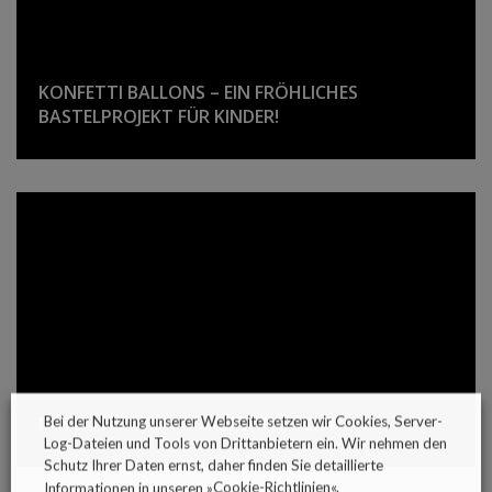
KONFETTI BALLONS – EIN FRÖHLICHES
BASTELPROJEKT FÜR KINDER!
BASTELN – WINTERLICHES TEELICHT
Bei der Nutzung unserer Webseite setzen wir Cookies, Server-
Log-Dateien und Tools von Drittanbietern ein. Wir nehmen den
Schutz Ihrer Daten ernst, daher finden Sie detaillierte
Informationen in unseren »
Cookie-Richtlinien
«.