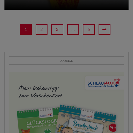
1
2
3
…
5
ANZEIGE