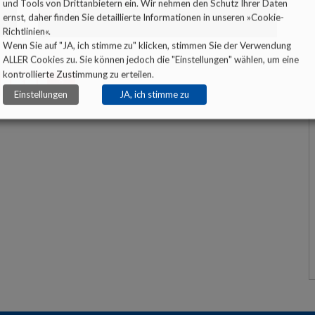
und Tools von Drittanbietern ein. Wir nehmen den Schutz Ihrer Daten
AUS?
ernst, daher finden Sie detaillierte Informationen in unseren »
Cookie-
SCHLAUMEX REDEWENDUNGEN
Richtlinien
«.
Wenn Sie auf "JA, ich stimme zu" klicken, stimmen Sie der Verwendung
SCHLAUMEX EXPERTEN-TALK
ALLER Cookies zu. Sie können jedoch die "Einstellungen" wählen, um eine
kontrollierte Zustimmung zu erteilen.
SCHLAUMEX KINDERTALK
1
2
Einstellungen
JA, ich stimme zu
SCHLAUMEX LIEST BESTSELLER
SCHLAUMEX MOTIVATION
SCHLAUMEX GLÜCKSTRICK