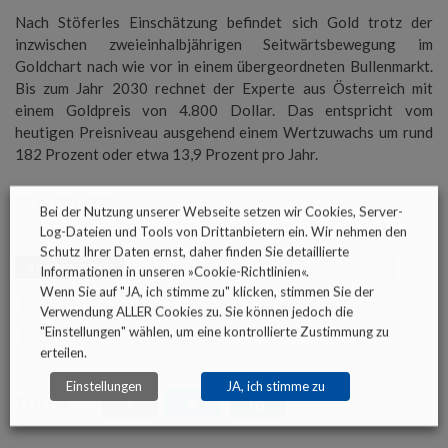
Nach Stöferles Einschätzung befindet sich Gold trotz der
inzwischen zweieinhalbjährigen Seitwärtsbewegung im
Goldchart nach wie vor in einem übergeordneten Bullenmarkt.
Bis zum Jahr 2030 rechnet der Experte aus Österreich mit
einem Goldpreis von 4.800 Dollar. Das entspricht vom
heutigen Preisniveau ausgehend einem Wertzuwachs um rund
182 Prozent oder etwa 13,9 Prozent pro Jahr.
Ihr Ronny Wager
Bei der Nutzung unserer Webseite setzen wir Cookies, Server-
Log-Dateien und Tools von Drittanbietern ein. Wir nehmen den
Schutz Ihrer Daten ernst, daher finden Sie detaillierte
STICHWORTE
EDELMETALLE
FINANZEN
GELD
Informationen in unseren »
Cookie-Richtlinien
«.
Wenn Sie auf "JA, ich stimme zu" klicken, stimmen Sie der
GOLD
INVESTMENT
IPHONE
PREIS
SCHLAUMEX
Verwendung ALLER Cookies zu. Sie können jedoch die
"Einstellungen" wählen, um eine kontrollierte Zustimmung zu
WÄHRUNG
WERTHALTIGKEIT
erteilen.
Einstellungen
JA, ich stimme zu
TEILEN: