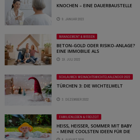
KNOCHEN – EINE DAUERBAUSTELLE
9. JANUAR 2023
MANAGEMENT & WISSEN
BETON-GOLD ODER RISIKO-ANLAGE?
EINE IMMOBILIE ALS
ALTERSVORSORGE. – SERIE: WELCHE
19. JULI 2022
VORÜBERLEGUNGEN SOLLTE MAN
VOR DEM KAUF TREFFEN?
SCHLAUMEX WEINACHTSWICHTELKALENDER 2022
TÜRCHEN 3: DIE WICHTELWELT
3. DEZEMBER 2022
FAMILIENLEBEN & FREIZEIT
HEISS, HEISSER, SOMMER MIT BABY –
MEINE COOLSTEN IDEEN FÜR DIE HE
ISSEN SOMMERTAGE UND WER
8. AUGUST 2025